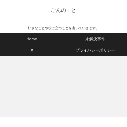
ごんのーと
好きなことや役に立つことを書いていきます。
Home
未解決事件
X
プライバシーポリシー
PC関連
サッカー
未
っ
Outlookメール検索での「上位の検
【第60回全社関東予選決勝】
【
索」を表示しない方法！
VONDS市原vs日立ビルシステム
不