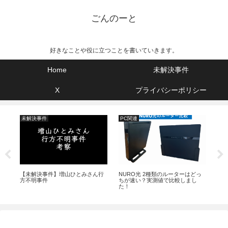
ごんのーと
好きなことや役に立つことを書いていきます。
Home
未解決事件
X
プライバシーポリシー
未解決事件
PC関連
サ
sサ
【未解決事件】増山ひとみさん行
NURO光 2種類のルーターはどっ
【
方不明事件
ちが速い？実測値で比較しまし
ル2
た！
島