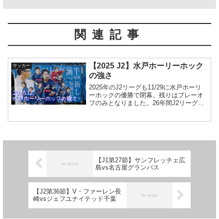
関連記事
【2025 J2】水戸ホーリーホック
サッカー
の強さ
2025年のJ2リーグも11/29に水戸ホーリ
ーホックの優勝で閉幕。残りはプレーオ
フのみとなりました。26年間J2リーグに
所属していた「番人・水戸」の初優勝に
関する記事や動画が出まくっている中で1
週間遅れの更新という体たらくですが、
私も水戸...
【J1第27節】サンフレッチェ広
島vs名古屋グランパス
【J2第36節】V・ファーレン長
崎vsジェフユナイテッド千葉